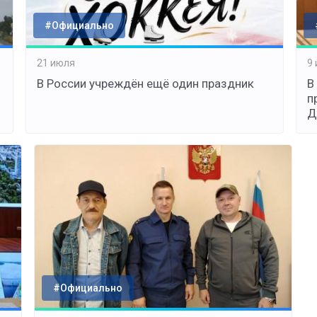
#Официально
21 июля
9
В России учреждён ещё один праздник
В
п
Д
#Официально