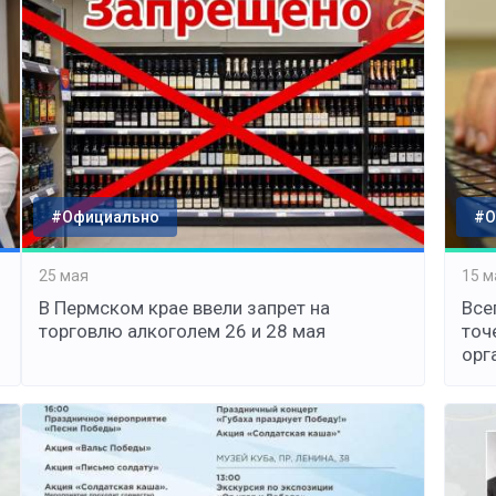
#Официально
#О
25 мая
15 м
В Пермском крае ввели запрет на
Все
торговлю алкоголем 26 и 28 мая
точ
орг