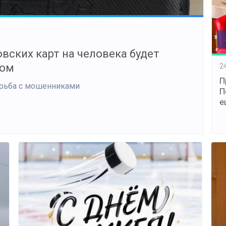
овских карт на человека будет
вом
2
П
орьба с мошенниками
П
е