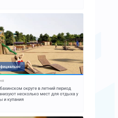
фициально
ня
убахинском округе в летний период
анизуют несколько мест для отдыха у
ы и купания