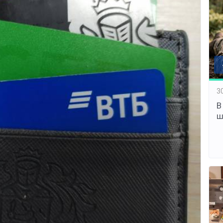
3
В
ш