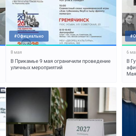
#Официально
#О
8 мая
6 ма
В Прикамье 9 мая ограничили проведение
В Г
уличных мероприятий
афи
Ма