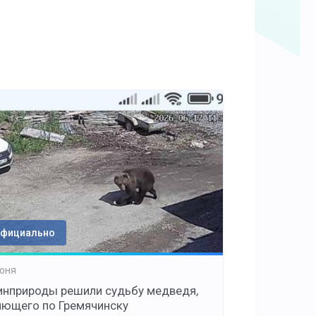
фициально
юня
инприроды решили судьбу медведя,
яющего по Гремячинску