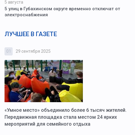
5 августа
5 улиц в Губахинском округе временно отключат от
электроснабжения
ЛУЧШЕЕ В ГАЗЕТЕ
01
29 сентября 2025
0
«Умное место» объединило более 6 тысяч жителей.
В
ю
Передвижная площадка стала местом 24 ярких
Г
мероприятий для семейного отдыха
у