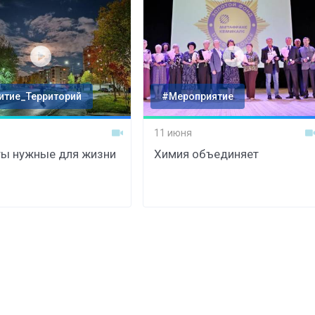
Штурмовик огня. Каза
Коробов после возвра
итие_Территорий
#Мероприятие
спецоперации сделал
реальностью свою де
11 июня
мечту
ы нужные для жизни
Химия объединяет