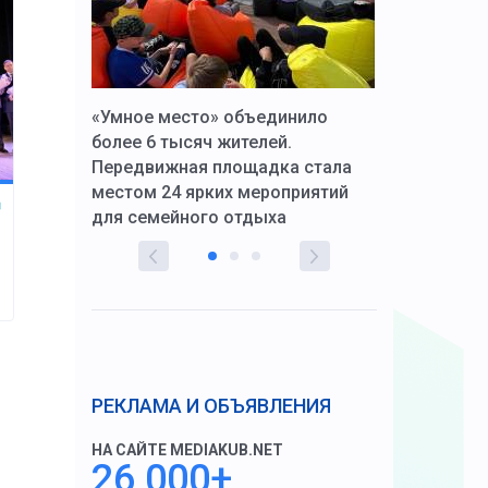
к Алексей
«Умное место» объединило
Вопрос цено
щения со
более 6 тысяч жителей.
года. Прокур
Передвижная площадка стала
восстановил
тскую
местом 24 ярких мероприятий
работников 
для семейного отдыха
здравоохран
РЕКЛАМА И ОБЪЯВЛЕНИЯ
НА САЙТЕ MEDIAKUB.NET
26 000+