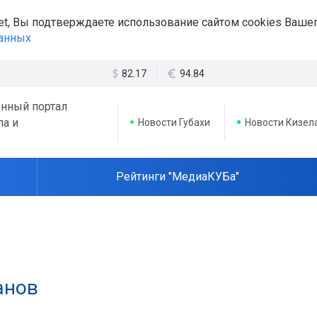
et, Вы подтверждаете использование сайтом cookies Вашег
данных
82.17
94.84
нный портал
ла и
Новости Губахи
Новости Кизел
Рейтинги "МедиаКУБа"
анов