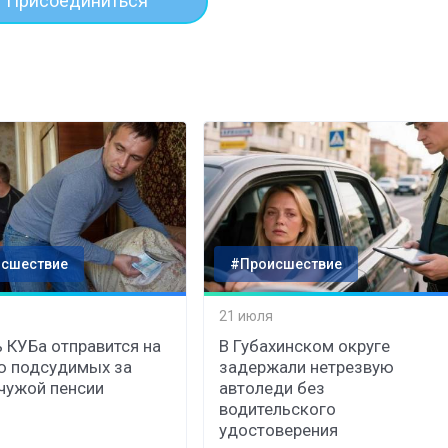
Присоединиться
сшествие
#Происшествие
21 июля
 КУБа отправится на
В Губахинском округе
ю подсудимых за
задержали нетрезвую
чужой пенсии
автоледи без
водительского
удостоверения