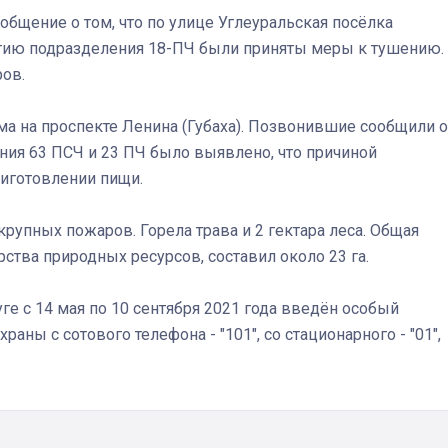
ообщение о том, что по улице Углеуральская посёлка
бытию подразделения 18-ПЧ были приняты меры к тушению.
ров.
а на проспекте Ленина (Губаха). Позвонившие сообщили о
Штурмовик огня. Каза
ения 63 ПСЧ и 23 ПЧ было выявлено, что причиной
Коробов после возвра
иготовлении пищи.
спецоперации сделал
реальностью свою де
упных пожаров. Горела трава и 2 гектара леса. Общая
мечту
тва природных ресурсов, составил около 23 га.
ге с 14 мая по 10 сентября 2021 года введён особый
ы с сотового телефона - "101", со стационарного - "01",