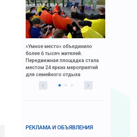
к Алексей
«Умное место» объединило
Вопрос цено
щения со
более 6 тысяч жителей.
года. Прокур
Передвижная площадка стала
восстановил
тскую
местом 24 ярких мероприятий
работников 
для семейного отдыха
здравоохран
РЕКЛАМА И ОБЪЯВЛЕНИЯ