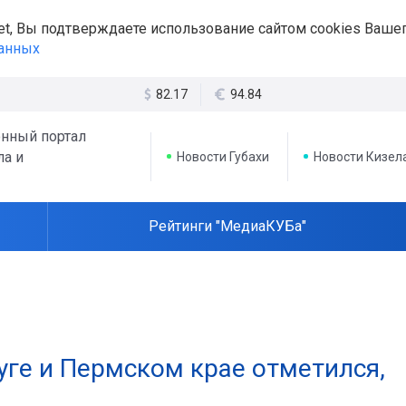
et, Вы подтверждаете использование сайтом cookies Вашег
данных
82.17
94.84
нный портал
ла и
Новости Губахи
Новости Кизел
Рейтинги "МедиаКУБа"
руге и Пермском крае отметился,