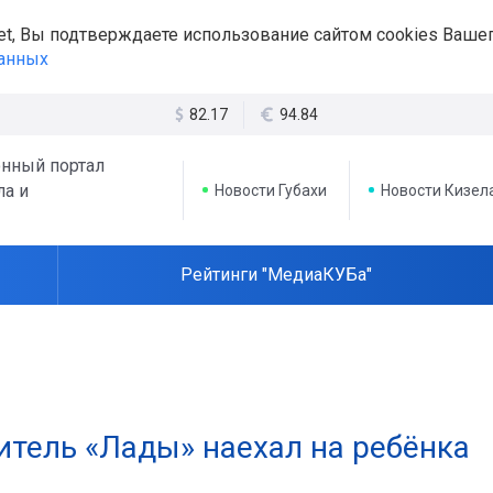
et, Вы подтверждаете использование сайтом cookies Вашег
данных
82.17
94.84
нный портал
ла и
Новости Губахи
Новости Кизел
Рейтинги "МедиаКУБа"
итель «Лады» наехал на ребёнка