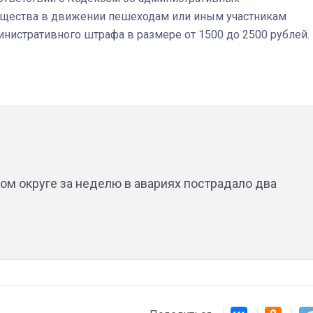
ущества в движении пешеходам или иным участникам
истративного штрафа в размере от 1500 до 2500 рублей.
Штурмовик огня. Каза
Коробов после возвра
спецоперации сделал
реальностью свою де
мечту
ом округе за неделю в авариях пострадало два