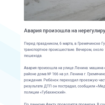
Авария произошла на нерегули
Перед праздником, 6 марта, в Гремячинске 
транспортное происшествие. Вечером, около 
пешехода.
Авария произошла на улице Ленина: машина е
районе дома № 166 на ул. Ленина г. Гремячи
рождения. Ребёнок переходил проезжую час
результате ДТП он пострадал, сообщили «М
полиции «Губахинский».
По данному факту проводится проверка. В с