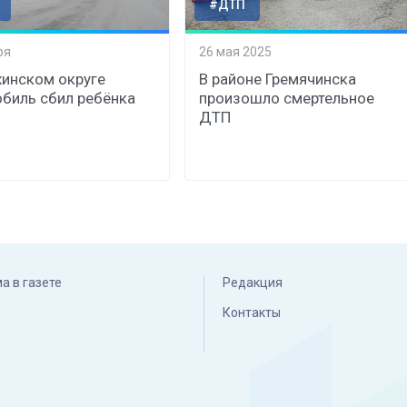
#ДТП
ря
26 мая 2025
хинском округе
В районе Гремячинска
биль сбил ребёнка
произошло смертельное
ДТП
а в газете
Редакция
Контакты