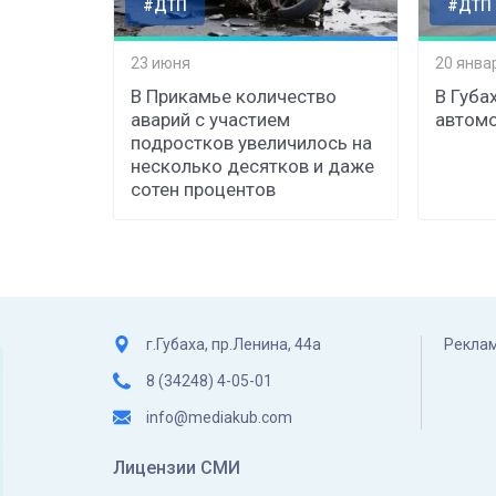
#ДТП
#ДТП
23 июня
20 янва
В Прикамье количество
В Губа
аварий с участием
автомо
подростков увеличилось на
несколько десятков и даже
сотен процентов
г.Губаха, пр.Ленина, 44а
Реклам
8 (34248) 4-05-01
info@mediakub.com
Лицензии СМИ