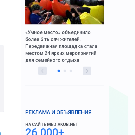
к Алексей
«Умное место» объединило
Вопрос цено
щения со
более 6 тысяч жителей.
года. Прокур
Передвижная площадка стала
восстановил
тскую
местом 24 ярких мероприятий
работников 
для семейного отдыха
здравоохран
РЕКЛАМА И ОБЪЯВЛЕНИЯ
НА САЙТЕ MEDIAKUB.NET
26 000+