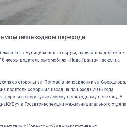
руемом пешеходном переходе
Губахинского муниципального округа, произошло дорожно-
18 часов, водитель автомобиля «Лада-Гранта» наехал на
хала со стороны ул. Попова в направлении ул. Свердлова.
нска водитель совершил наезд на пешехода 2016 года
ть дороги по нерегулируемому пешеходному переходу. В
03
4 октября 2025
едиаКУБу» в Госавтоинспекции межмуниципального отдела
оответствии с Кодексом об административных