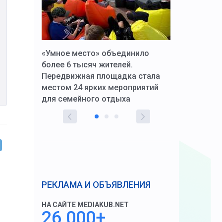
к Алексей
«Умное место» объединило
Вопрос цено
щения со
более 6 тысяч жителей.
года. Прокур
Передвижная площадка стала
восстановил
тскую
местом 24 ярких мероприятий
работников 
для семейного отдыха
здравоохран
РЕКЛАМА И ОБЪЯВЛЕНИЯ
НА САЙТЕ MEDIAKUB.NET
26 000+