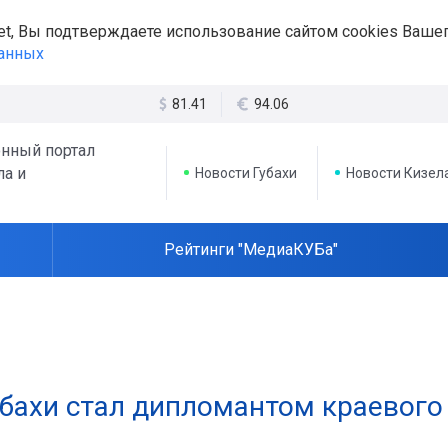
et, Вы подтверждаете использование сайтом cookies Вашег
данных
81.41
94.06
нный портал
ла и
Новости Губахи
Новости Кизел
Рейтинги "МедиаКУБа"
убахи стал дипломантом краевого