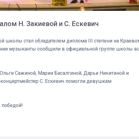
лом Н. Закиевой и С. Ескевич
й школы стал обладателем диплома III степени на Краево
ении музыканты сообщили в официальной группе школы в
 Ольги Сажиной, Марии Басалгиной, Дарьи Никитиной и
 концертмейстер С. Ескевич помогли девушкам
 победой!
03
4 октября 2025