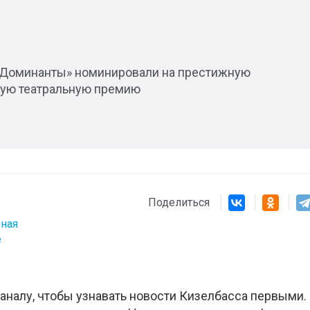
«Доминанты» номинировали на престижную
Штурмовик огня. Каза
ую театральную премию
Коробов после возвра
спецоперации сделал
реальностью свою де
мечту
Поделиться
ная
е
аналу, чтобы узнавать новости Кизелбасса первыми.