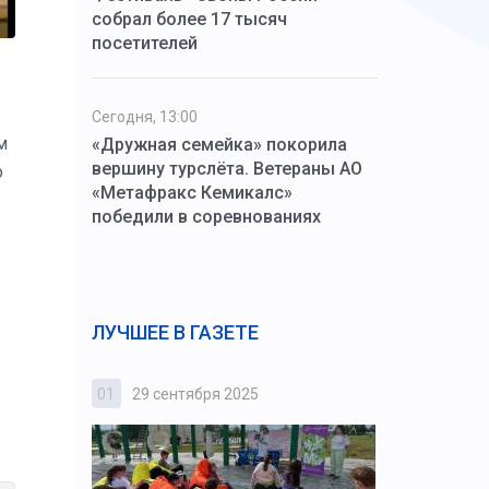
собрал более 17 тысяч
посетителей
Сегодня, 13:00
м
«Дружная семейка» покорила
вершину турслёта. Ветераны АО
о
«Метафракс Кемикалс»
победили в соревнованиях
ЛУЧШЕЕ В ГАЗЕТЕ
01
29 сентября 2025
02
3 октября