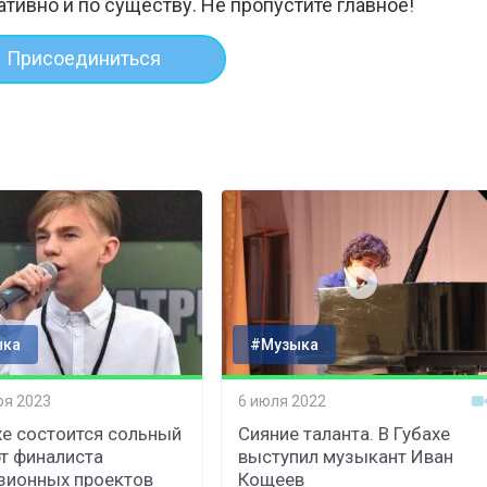
ативно и по существу. Не пропустите главное!
Присоединиться
ыка
#Музыка
ря 2023
6 июля 2022
хе состоится сольный
Сияние таланта. В Губахе
т финалиста
выступил музыкант Иван
зионных проектов
Кощеев