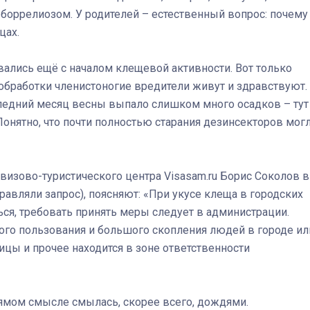
боррелиозом. У родителей – естественный вопрос: почему
цах.
вались ещё с началом клещевой активности. Вот только
обработки членистоногие вредители живут и здравствуют.
следний месяц весны выпало слишком много осадков – тут
Штурмовик огня. Каза
Коробов после возвра
Понятно, что почти полностью старания дезинсекторов мог
спецоперации сделал
реальностью свою де
мечту
 визово-туристического центра Visasam.ru Борис Соколов в
равляли запрос), поясняют: «При укусе клеща в городских
ся, требовать принять меры следует в администрации.
ного пользования и большого скопления людей в городе ил
ицы и прочее находится в зоне ответственности
рямом смысле смылась, скорее всего, дождями.