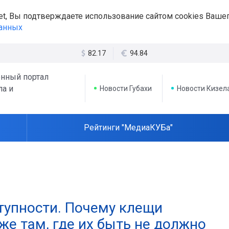
et, Вы подтверждаете использование сайтом cookies Вашег
данных
82.17
94.84
нный портал
ла и
Новости Губахи
Новости Кизел
Рейтинги "МедиаКУБа"
тупности. Почему клещи
е там, где их быть не должно