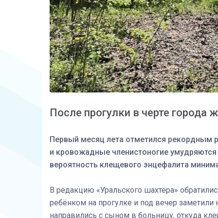
После прогулки в черте города 
Первый месяц лета отметился рекордным ро
и кровожадные членистоногие умудряются н
вероятность клещевого энцефалита минима
В редакцию «Уральского шахтёра» обратились
ребёнком на прогулке и под вечер заметили н
направились с сыном в больницу, откуда клещ