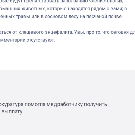
орые будут препятствовать заползанию членистоногих;
домашних животных, которые находятся рядом с вами; в
шённых травы или в сосновом лесу на песчаной почве.
ся от клещевого энцефалита. Увы, про то, что сегодня д
омментарии отсутствуют.
рокуратура помогла медработнику получить
 выплату