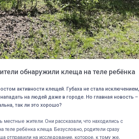
жители обнаружили клеща на теле ребёнка
стом активности клещей. Губаха не стала исключением
ападать на людей даже в городе. Но главная новость –
льна, так ли это хорошо?
 местные жители. Они рассказали, что находились с
03
4 октября 2025
а теле ребёнка клеща. Безусловно, родители сразу
а отправили на исследование, которое, к тому же,