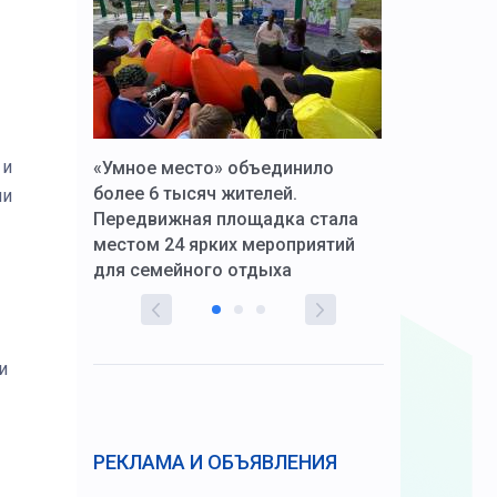
 и
к Алексей
«Умное место» объединило
Вопрос цено
щения со
более 6 тысяч жителей.
года. Прокур
ли
Передвижная площадка стала
восстановил
тскую
местом 24 ярких мероприятий
работников 
для семейного отдыха
здравоохран
и
РЕКЛАМА И ОБЪЯВЛЕНИЯ