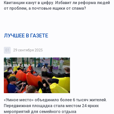
Квитанции канут в цифру. Избавит ли реформа людей
от проблем, а почтовые ящики от спама?
ЛУЧШЕЕ В ГАЗЕТЕ
01
29 сентября 2025
0
«Умное место» объединило более 6 тысяч жителей.
В
ю
Передвижная площадка стала местом 24 ярких
Г
мероприятий для семейного отдыха
у