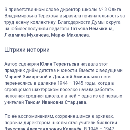
В приветственном слове директор школы № 3 Ольга
Владимировна Терехова выразила признательность за
труд всему коллективу. Благодарности Думы округа
на юбилееполучили педагоги
Татьяна Немыкина,
Людмила Мухачева, Мария Михалева.
Штрихи истории
Автор сценария
Юлия Терентьева
назвала этот
праздник днём детства и юности. Вместе с ведущими
Марией Зимаревой и Данилой Аминовым
гости
перенеслись в далекие 1944 – 1945 годы, когда в
строящемся шахтёрском посёлке начала работать
неполная средняя школа, а в ней – одна из её первых
учителей
Таисия Ивановна Старцева.
По её воспоминаниям, сохранившимся в архивах,
первым директором школы стал учитель биологии
Вячеслав Александрович Калачёв.
В 1946 – 1947