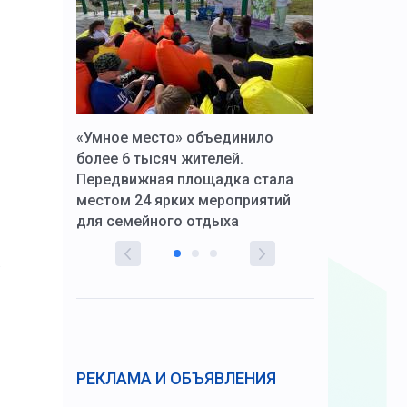
к Алексей
«Умное место» объединило
Вопрос цено
щения со
более 6 тысяч жителей.
года. Прокур
Передвижная площадка стала
восстановил
тскую
местом 24 ярких мероприятий
работников 
для семейного отдыха
здравоохран
.
РЕКЛАМА И ОБЪЯВЛЕНИЯ