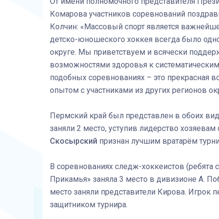
От имени полномочного представителя През
Комарова участников соревнований поздрав
Колчин: «Массовый спорт является важнейше
детско-юношеского хоккея всегда было одн
округе. Мы приветствуем и всячески подде
возможностями здоровья к систематическим 
подобных соревнованиях – это прекрасная в
опытом с участниками из других регионов ок
Пермский край был представлен в обоих вид
заняли 2 место, уступив лидерство хозяева
Скосырский
признан лучшим вратарём турни
В соревнованиях следж-хоккеистов (ребята 
Прикамья» заняла 3 место в дивизионе А. П
место заняли представители Кирова. Игрок
защитником турнира.