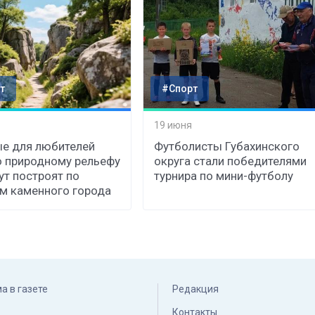
т
#Спорт
19 июня
е для любителей
Футболисты Губахинского
о природному рельефу
округа стали победителями
т построят по
турнира по мини-футболу
м каменного города
а в газете
Редакция
Контакты