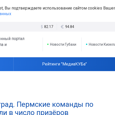
et, Вы подтверждаете использование сайтом cookies Вашег
данных
82.17
94.84
нный портал
ла и
Новости Губахи
Новости Кизел
Рейтинги "МедиаКУБа"
град. Пермские команды по
и в число призёров