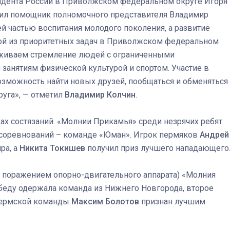
идента России в Приволжском федеральном округе Игоря
ил помощник полномочного представителя Владимир
й частью воспитания молодого поколения, а развитие
ой из приоритетных задач в Приволжском федеральном
рживаем стремление людей с ограниченными
занятиям физической культурой и спортом. Участие в
Штурмовик огня. Каза
озможность найти новых друзей, пообщаться и обменяться
Коробов после возвра
руга», — отметил
Владимир Колчин
.
спецоперации сделал
реальностью свою де
ах состязаний. «Молнии Прикамья» среди незрячих ребят
мечту
м соревнований – команде «Юман». Игрок пермяков
Андрей
ра, а
Никита Токишев
получил приз лучшего нападающего
с поражением опорно-двигательного аппарата) «Молния
обеду одержала команда из Нижнего Новгорода, второе
 пермской команды
Максим Болотов
признан лучшим