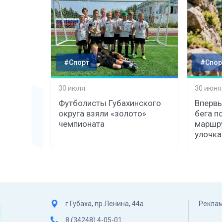
#Спорт
#Спор
30 июля
30 июня
Футболисты Губахинского
Впервы
округа взяли «золото»
бега п
чемпионата
маршру
улочка
г.Губаха, пр.Ленина, 44а
Реклам
8 (34248) 4-05-01