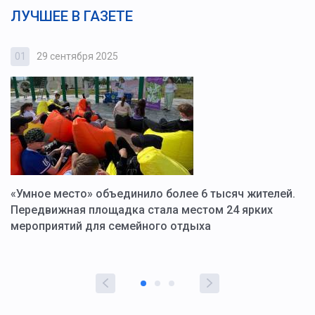
ЛУЧШЕЕ В ГАЗЕТЕ
01
29 сентября 2025
0
«Умное место» объединило более 6 тысяч жителей.
В
ю
Передвижная площадка стала местом 24 ярких
Г
мероприятий для семейного отдыха
у