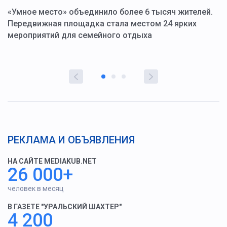
«Умное место» объединило более 6 тысяч жителей.
В
ю
Передвижная площадка стала местом 24 ярких
Г
мероприятий для семейного отдыха
у
РЕКЛАМА И ОБЪЯВЛЕНИЯ
НА САЙТЕ MEDIAKUB.NET
26 000+
человек в месяц
В ГАЗЕТЕ "УРАЛЬСКИЙ ШАХТЕР"
4 200