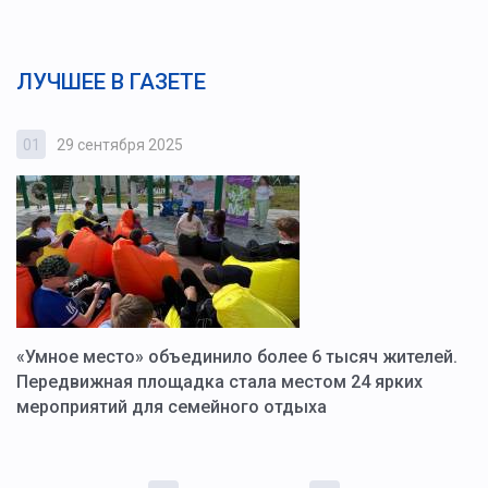
ЛУЧШЕЕ В ГАЗЕТЕ
01
29 сентября 2025
0
«Умное место» объединило более 6 тысяч жителей.
В
ю
Передвижная площадка стала местом 24 ярких
Г
мероприятий для семейного отдыха
у