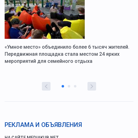
«Умное место» объединило более 6 тысяч жителей.
В
ю
Передвижная площадка стала местом 24 ярких
Г
мероприятий для семейного отдыха
у
РЕКЛАМА И ОБЪЯВЛЕНИЯ
НА САЙТЕ MEDIAKUB.NET