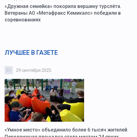
«Дружная семейка» покорила вершину турслёта.
Ветераны АО «Метафракс Кемикалс» победили в
соревнованиях
ЛУЧШЕЕ В ГАЗЕТЕ
01
29 сентября 2025
0
«Умное место» объединило более 6 тысяч жителей.
В
ю
Передвижная площадка стала местом 24 ярких
Г