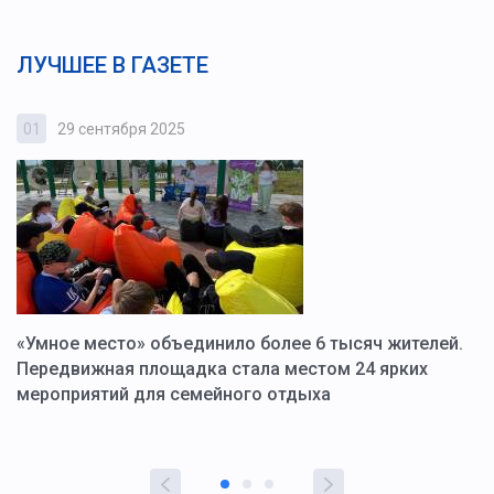
ЛУЧШЕЕ В ГАЗЕТЕ
01
29 сентября 2025
0
«Умное место» объединило более 6 тысяч жителей.
В
ю
Передвижная площадка стала местом 24 ярких
Г
мероприятий для семейного отдыха
у