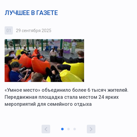
ЛУЧШЕЕ В ГАЗЕТЕ
01
29 сентября 2025
0
«Умное место» объединило более 6 тысяч жителей.
В
ю
Передвижная площадка стала местом 24 ярких
Г
мероприятий для семейного отдыха
у