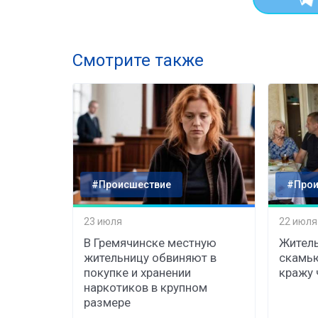
Смотрите также
#Происшествие
#Прои
23 июля
22 июля
В Гремячинске местную
Житель
жительницу обвиняют в
скамь
покупке и хранении
кражу 
наркотиков в крупном
размере