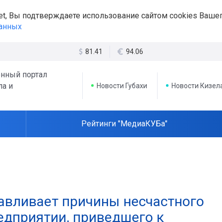
et, Вы подтверждаете использование сайтом cookies Вашег
данных
81.41
94.06
нный портал
ла и
Новости Губахи
Новости Кизел
Рейтинги "МедиаКУБа"
навливает причины несчастного
едприятии, приведшего к