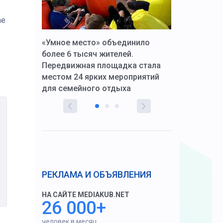
ае
к Алексей
«Умное место» объединило
Вопрос цено
щения со
более 6 тысяч жителей.
года. Прокур
Передвижная площадка стала
восстановил
тскую
местом 24 ярких мероприятий
работников 
для семейного отдыха
здравоохран
РЕКЛАМА И ОБЪЯВЛЕНИЯ
НА САЙТЕ MEDIAKUB.NET
26 000+
человек в месяц