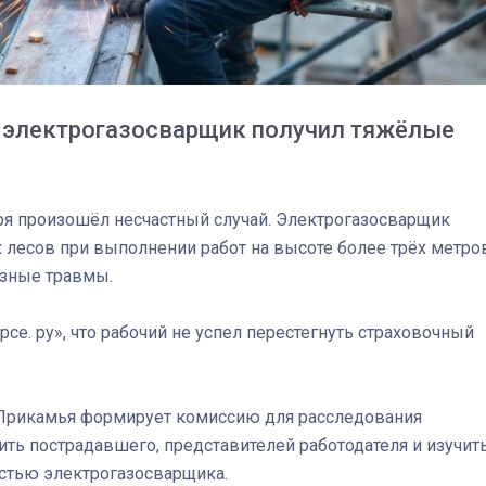
а электрогазосварщик получил тяжёлые
бря произошёл несчастный случай. Электрогазосварщик
 лесов при выполнении работ на высоте более трёх метров
ёзные травмы.
рсе. ру», что рабочий не успел перестегнуть страховочный
03
4 октября 2025
 Прикамья формирует комиссию для расследования
ть пострадавшего, представителей работодателя и изучит
стью электрогазосварщика.