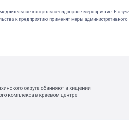
амедлительное контрольно-надзорное мероприятие. В случ
льства к предприятию применят меры административного
Штурмовик огня. Каза
Коробов после возвра
спецоперации сделал
реальностью свою де
мечту
ахинского округа обвиняют в хищении
ого комплекса в краевом центре