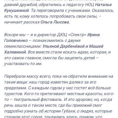
давней дружбой, обратились к педагогу НОЦ
Наталье
Кукушкиной
. Та переговорила с учениками. Оказалось,
есть те, кому хотелось попробовать свои силы, –
начинает рассказ
Ольга Лысова.
Вскоре мы – я и директор ДЮЦ «Спектр»
Ирина
Головченко
– познакомились с двумя
семиклассницами:
Ульяной Дербенёвой и Машей
Халявиной.
Все вместе стали искать идею, которая, и
это самое главное, смогла бы зацепить детей –
участвовать-то им.
Перебрали массу всего, пока не обратили внимание на
такие вещи: наш город известен далеко за его
пределами. С каждым годом у нас гостят всё больше
туристов. Кого-то притягивают местные красоты, кого-
то – театральный фестиваль. И это здорово, но, когда
речь зашла о таком месте, где бы приезжий смог
подробно узнать об истории Губахи, о людях, которые
строили этот город, трудились здесь, поняли, что