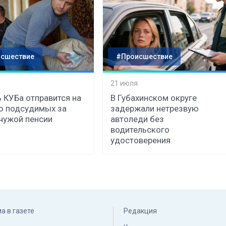
сшествие
#Происшествие
21 июля
 КУБа отправится на
В Губахинском округе
ю подсудимых за
задержали нетрезвую
чужой пенсии
автоледи без
водительского
удостоверения
а в газете
Редакция