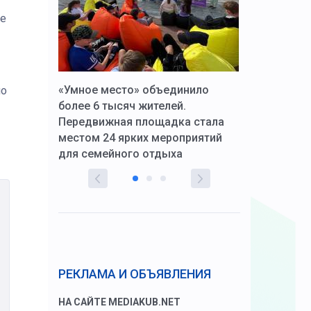
ые
к Алексей
«Умное место» объединило
Вопрос цено
но
щения со
более 6 тысяч жителей.
года. Прокур
Передвижная площадка стала
восстановил
тскую
местом 24 ярких мероприятий
работников 
для семейного отдыха
здравоохран
РЕКЛАМА И ОБЪЯВЛЕНИЯ
НА САЙТЕ MEDIAKUB.NET