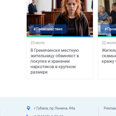
#Происшествие
#Прои
23 июля
22 июля
В Гремячинске местную
Житель
жительницу обвиняют в
скамь
покупке и хранении
кражу 
наркотиков в крупном
размере
г.Губаха, пр.Ленина, 44а
Реклам