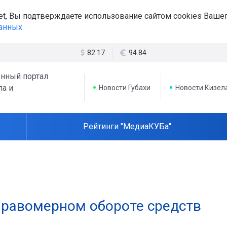
et, Вы подтверждаете использование сайтом cookies Вашег
данных
82.17
94.84
нный портал
ла и
Новости Губахи
Новости Кизел
Рейтинги "МедиаКУБа"
правомерном обороте средств