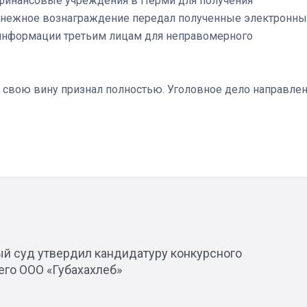
финансовые учреждения в Перми для получения
 денежное вознаграждение передал полученные электронн
 информации третьим лицам для неправомерного
Штурмовик огня. Каза
 свою вину признал полностью. Уголовное дело направле
Коробов после возвра
спецоперации сделал
реальностью свою де
мечту
й суд утвердил кандидатуру конкурсного
го ООО «Губахахлеб»