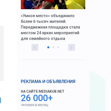
к Алексей
«Умное место» объединило
Вопрос цено
щения со
более 6 тысяч жителей.
года. Прокур
Передвижная площадка стала
восстановил
тскую
местом 24 ярких мероприятий
работников 
для семейного отдыха
здравоохран
РЕКЛАМА И ОБЪЯВЛЕНИЯ
НА САЙТЕ MEDIAKUB.NET
26 000+
человек в месяц