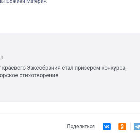
оны Божией Матери».
Штурмовик огня. Каза
Коробов после возвра
спецоперации сделал
реальностью свою де
мечту
23
 краевого Заксобрания стал призёром конкурса,
торское стихотворение
Поделиться