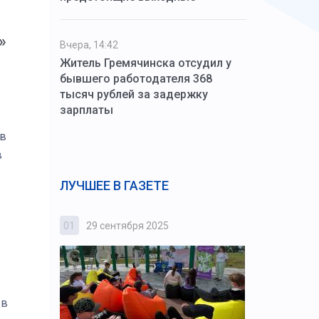
»
Вчера, 14:42
Житель Гремячинска отсудил у
бывшего работодателя 368
тысяч рублей за задержку
зарплаты
 в
в
ЛУЧШЕЕ В ГАЗЕТЕ
01
29 сентября 2025
02
3 октября
 в