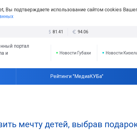
et, Вы подтверждаете использование сайтом cookies Вашег
данных
81.41
94.06
нный портал
ла и
Новости Губахи
Новости Кизел
Рейтинги "МедиаКУБа"
вить мечту детей, выбрав подаро