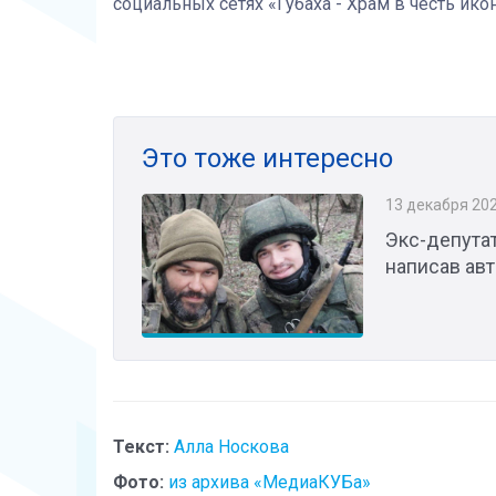
социальных сетях «Губаха - Храм в честь ик
Это тоже интересно
13 декабря 20
Экс-депутат
написав ав
Текст:
Алла Носкова
Фото:
из архива «МедиаКУБа»