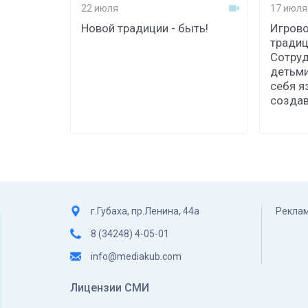
22 июля
17 июля
Новой традиции - быть!
Игрово
традиц
Сотруд
детьми
себя я
созда
г.Губаха, пр.Ленина, 44а
Реклам
8 (34248) 4-05-01
info@mediakub.com
Лицензии СМИ