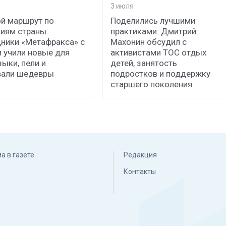
3 июля
й маршрут по
Поделились лучшими
иям страны.
практиками. Дмитрий
ники «Метафракса» с
Махонин обсудил с
 учили новые для
активистами ТОС отдых
зыки, пели и
детей, занятость
вали шедевры
подростков и поддержку
старшего поколения
а в газете
Редакция
Контакты