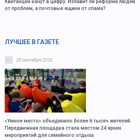
Квитанции канут в цифру. Избавит ли реформа людей
от проблем, а почтовые ящики от спама?
ЛУЧШЕЕ В ГАЗЕТЕ
01
29 сентября 2025
0
«Умное место» объединило более 6 тысяч жителей.
В
ю
Передвижная площадка стала местом 24 ярких
Г
мероприятий для семейного отдыха
у