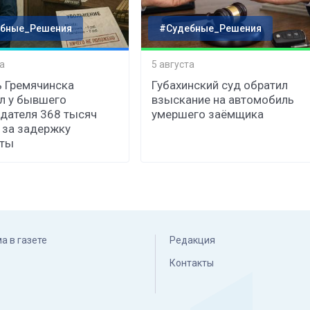
бные_Решения
#Судебные_Решения
а
5 августа
 Гремячинска
Губахинский суд обратил
л у бывшего
взыскание на автомобиль
дателя 368 тысяч
умершего заёмщика
 за задержку
аты
а в газете
Редакция
Контакты