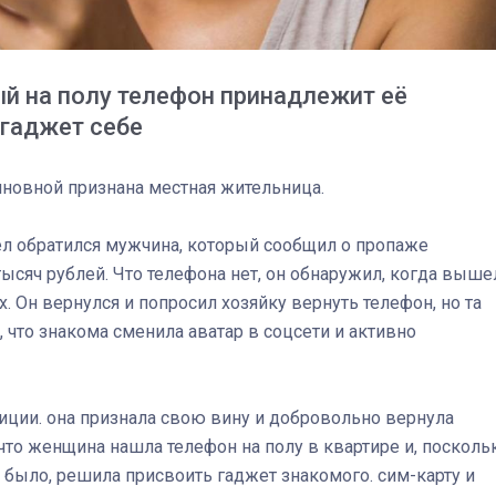
й на полу телефон принадлежит её
 гаджет себе
иновной признана местная жительница.
ел обратился мужчина, который сообщил о пропаже
ысяч рублей. Что телефона нет, он обнаружил, когда выше
х. Он вернулся и попросил хозяйку вернуть телефон, но та
 что знакома сменила аватар в соцсети и активно
03
4 октября 2025
иции. она признала свою вину и добровольно вернула
то женщина нашла телефон на полу в квартире и, посколь
е было, решила присвоить гаджет знакомого. сим-карту и