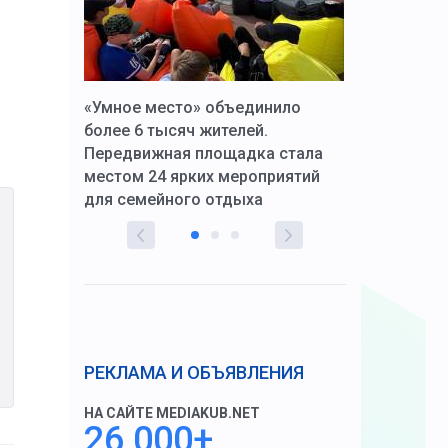
к Алексей
«Умное место» объединило
Вопрос цено
щения со
более 6 тысяч жителей.
года. Прокур
Передвижная площадка стала
восстановил
тскую
местом 24 ярких мероприятий
работников 
для семейного отдыха
здравоохран
РЕКЛАМА И ОБЪЯВЛЕНИЯ
НА САЙТЕ MEDIAKUB.NET
26 000+