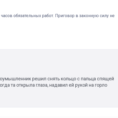
 часов обязательных работ. Приговор в законную силу не
Штурмовик огня. Каза
Коробов после возвра
спецоперации сделал
реальностью свою де
мечту
лоумышленник решил снять кольцо с пальца спящей
гда та открыла глаза, надавил ей рукой на горло