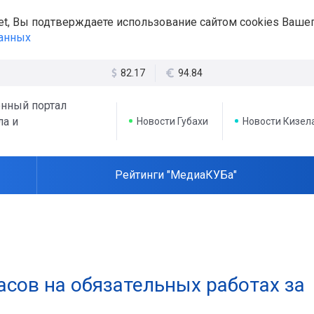
et, Вы подтверждаете использование сайтом cookies Вашег
данных
82.17
94.84
нный портал
ла и
Новости Губахи
Новости Кизел
Рейтинги "МедиаКУБа"
асов на обязательных работах за