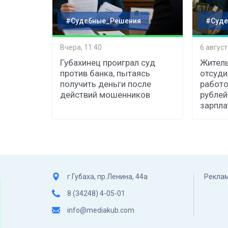
#Судебные_Решения
#Суде
Вчера, 11:40
6 август
Губахинец проиграл суд
Житель
против банка, пытаясь
отсуди
получить деньги после
работо
действий мошенников
рублей
зарпл
г.Губаха, пр.Ленина, 44а
Реклам
8 (34248) 4-05-01
info@mediakub.com