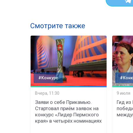
Смотрите также
#Конкурс
#Конк
Вчера, 11:30
9 июля
Заяви о себе Прикамью.
Гид из
Стартовал приём заявок на
победи
конкурс «Лидер Пермского
междун
края» в четырёх номинациях