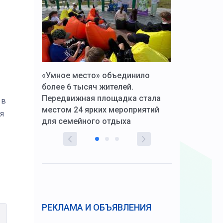
к Алексей
«Умное место» объединило
Вопрос цено
щения со
более 6 тысяч жителей.
года. Прокур
Передвижная площадка стала
восстановил
 в
тскую
местом 24 ярких мероприятий
работников 
я
для семейного отдыха
здравоохран
РЕКЛАМА И ОБЪЯВЛЕНИЯ