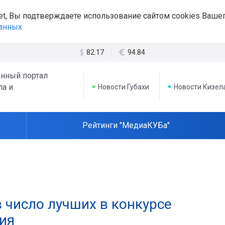
et, Вы подтверждаете использование сайтом cookies Вашег
данных
82.17
94.84
нный портал
ла и
Новости Губахи
Новости Кизел
Рейтинги "МедиаКУБа"
 число лучших в конкурсе
ия