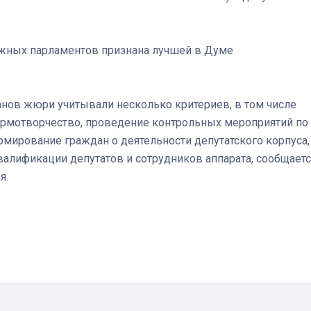
жных парламентов признана лучшей в Думе
анов жюри учитывали несколько критериев, в том числе
Штурмовик огня. Каза
Коробов после возвра
рмотворчество, проведение контрольных мероприятий по
спецоперации сделал
мирование граждан о деятельности депутатского корпуса,
реальностью свою де
валификации депутатов и сотрудников аппарата, сообщаетс
мечту
я.