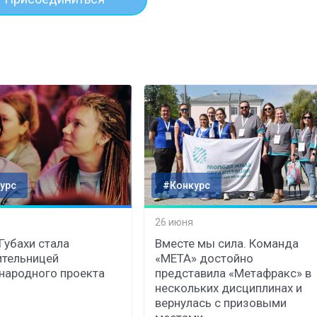
урс
#Конкурс
26 июня
 Губахи стала
Вместе мы сила. Команда
тельницей
«МЕТА» достойно
ародного проекта
представила «Метафракс» в
нескольких дисциплинах и
вернулась с призовыми