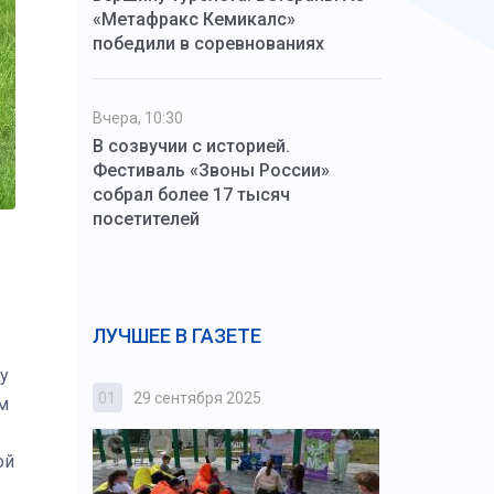
«Метафракс Кемикалс»
победили в соревнованиях
Вчера, 10:30
В созвучии с историей.
Фестиваль «Звоны России»
собрал более 17 тысяч
посетителей
ЛУЧШЕЕ В ГАЗЕТЕ
у
01
29 сентября 2025
02
3 октября
м
ой