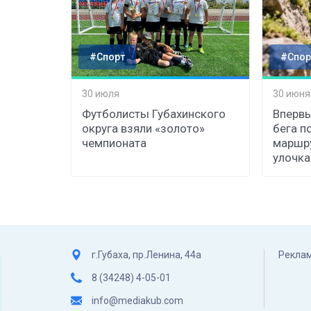
#Спорт
#Спор
30 июля
30 июня
Футболисты Губахинского
Впервы
округа взяли «золото»
бега п
чемпионата
маршру
улочка
г.Губаха, пр.Ленина, 44а
Реклам
8 (34248) 4-05-01
info@mediakub.com