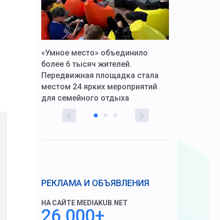
к Алексей
«Умное место» объединило
Вопрос цено
щения со
более 6 тысяч жителей.
года. Прокур
Передвижная площадка стала
восстановил
тскую
местом 24 ярких мероприятий
работников 
для семейного отдыха
здравоохран
РЕКЛАМА И ОБЪЯВЛЕНИЯ
НА САЙТЕ MEDIAKUB.NET
26 000+