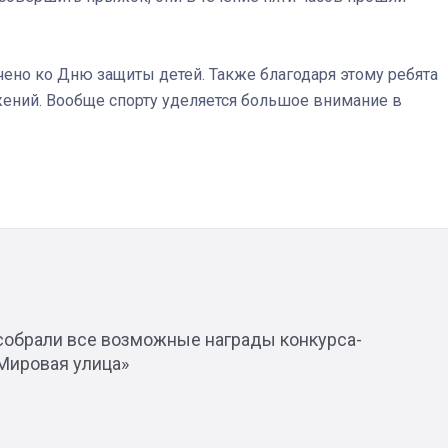
но ко Дню защиты детей. Также благодаря этому ребята
ений. Вообще спорту уделяется большое внимание в
Штурмовик огня. Каза
Коробов после возвра
спецоперации сделал
реальностью свою де
мечту
собрали все возможные награды конкурса-
Мировая улица»