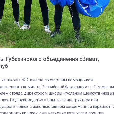
ы Губахинского объединения «Виват,
луб
 из школы № 2 вместе со старшим помощником
едственного комитета Российской Федерации по Пермском
03
4 октября 2025
елем отряда, директором школы Русланом Шамсутдиновы
ло». Под руководством опытного инструктора они
уществлялись с использованием современной парашютн
 совершить прыжок, они в течение пяти часов прошли