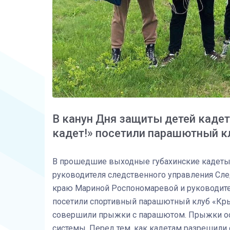
В канун Дня защиты детей кадет
кадет!» посетили парашютный к
В прошедшие выходные губахинские кадеты
руководителя следственного управления Сл
краю Мариной Роспономаревой и руководит
посетили спортивный парашютный клуб «Кры
совершили прыжки с парашютом. Прыжки ос
системы. Перед тем, как кадетам разрешили