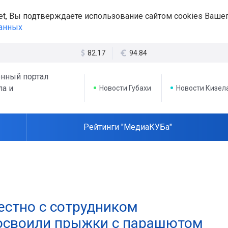
et, Вы подтверждаете использование сайтом cookies Вашег
данных
82.17
94.84
нный портал
ла и
Новости Губахи
Новости Кизел
Рейтинги "МедиаКУБа"
естно с сотрудником
 освоили прыжки с парашютом