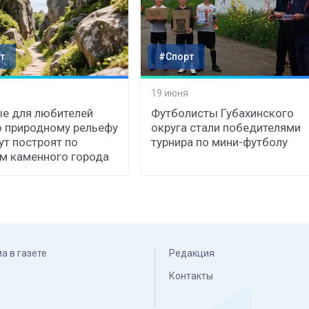
т
#Спорт
19 июня
е для любителей
Футболисты Губахинского
о природному рельефу
округа стали победителями
т построят по
турнира по мини-футболу
м каменного города
а в газете
Редакция
Контакты