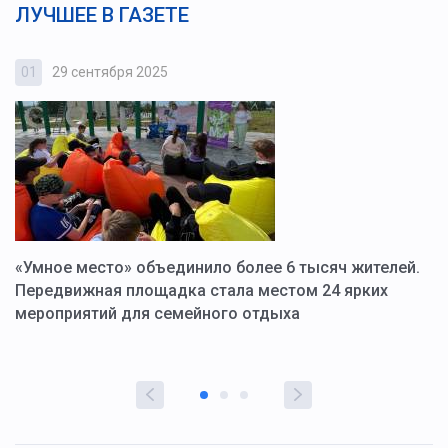
ЛУЧШЕЕ В ГАЗЕТЕ
01
29 сентября 2025
0
«Умное место» объединило более 6 тысяч жителей.
В
ю
Передвижная площадка стала местом 24 ярких
Г
мероприятий для семейного отдыха
у