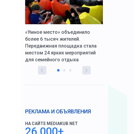
о
к Алексей
«Умное место» объединило
Вопрос цено
щения со
более 6 тысяч жителей.
года. Прокур
Передвижная площадка стала
восстановил
тскую
местом 24 ярких мероприятий
работников 
для семейного отдыха
здравоохран
РЕКЛАМА И ОБЪЯВЛЕНИЯ
НА САЙТЕ MEDIAKUB.NET
26 000+