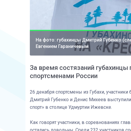
На фото: губахинцы Дмитрий Губенко (сл
Евгением Гараничевым
За время состязаний губахинцы
спортсменами России
26 декабря спортсмены из Губахи, участники
Дмитрий Губенко и Денис Михеев выступили
спорт» в столице Удмуртии Ижевске.
Как говорят участники, в соревнованиях гла
остались довольны. Среди 232 участников со