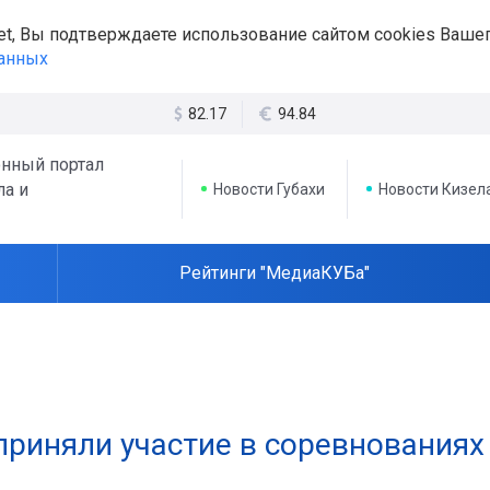
et, Вы подтверждаете использование сайтом cookies Вашег
данных
82.17
94.84
нный портал
ла и
Новости Губахи
Новости Кизел
Рейтинги "МедиаКУБа"
приняли участие в соревнованиях