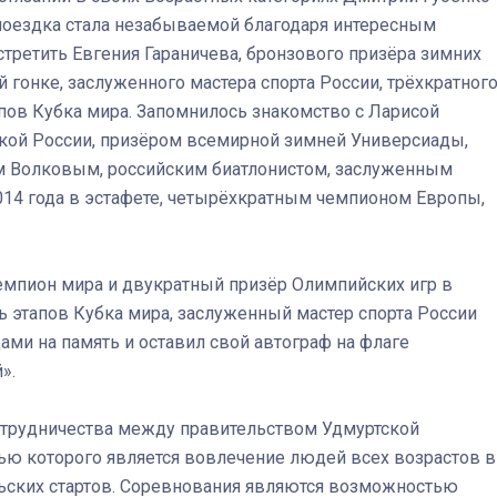
а поездка стала незабываемой благодаря интересным
третить Евгения Гараничева, бронзового призёра зимних
 гонке, заслуженного мастера спорта России, трёхкратног
апов Кубка мира. Запомнилось знакомство с Ларисой
Штурмовик огня. Каза
нкой России, призёром всемирной зимней Универсиады,
Коробов после возвра
м Волковым, российским биатлонистом, заслуженным
спецоперации сделал
реальностью свою де
14 года в эстафете, четырёхкратным чемпионом Европы,
мечту
емпион мира и двукратный призёр Олимпийских игр в
ь этапов Кубка мира, заслуженный мастер спорта России
ми на память и оставил свой автограф на флаге
».
отрудничества между правительством Удмуртской
ю которого является вовлечение людей всех возрастов в
ьских стартов. Соревнования являются возможностью