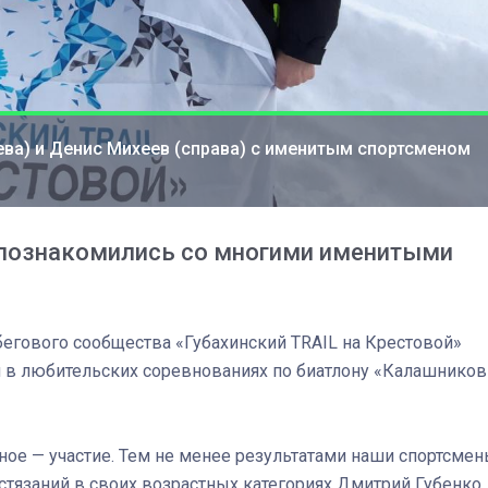
ева) и Денис Михеев (справа) с именитым спортсменом
 познакомились со многими именитыми
 бегового сообщества «Губахинский TRAIL на Крестовой»
 в любительских соревнованиях по биатлону «Калашников
03
4 октября 2025
вное — участие. Тем не менее результатами наши спортсме
стязаний в своих возрастных категориях Дмитрий Губенко