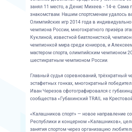
занял 11 место, а Денис Михеев - 14-е. Сам
знакомствам. Нашим спортсменам удалось вс
Олимпийских игр 2014 года в индивидуальной
чемпиона России, многократного призёра эт
Куклиной, известной биатлонисткой, чемпио
чемпионкой мира среди юниоров, и Алексее
мастером спорта, олимпийским чемпионом 20
шестикратным чемпионом России.
Главный судья соревнований, трёхкратный ч
эстафетных гонках, многократный победител
Иван Черезов сфотографировался с губахинца
сообщества «Губахинский TRAIL на Крестовой
«Калашников спорт» — новое направление с
Республики и концерном «Калашников», цель
занятия спортом через организацию любител