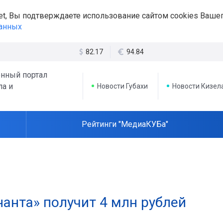
et, Вы подтверждаете использование сайтом cookies Вашег
данных
82.17
94.84
нный портал
ла и
Новости Губахи
Новости Кизел
Рейтинги "МедиаКУБа"
анта» получит 4 млн рублей