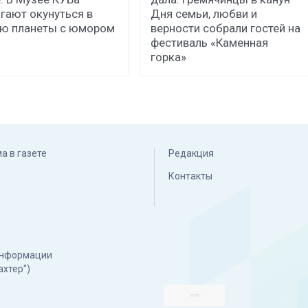
гают окунуться в
Дня семьи, любви и
ию планеты с юмором
верности собрали гостей на
фестиваль «Каменная
горка»
а в газете
Редакция
Контакты
 информации
ахтер")