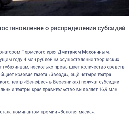
спецоперации сделал
реальностью свою де
мечту
постановление о распределении субсидий
ернатором Пермского края
Дмитрием Махониным
,
кущем году 4 млн рублей на осуществление творческих
т губахинцам, несколько превышает количество средств,
бщает краевая газета «Звезда», ещё четыре театра
ого, театр «Бенефис» в Березниках) получат субсидии
альные театры края правительство выделяет 16,9 млн
стала номинантом премии «Золотая маска».