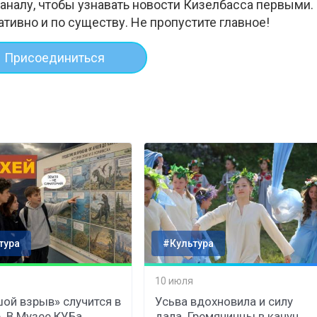
аналу, чтобы узнавать новости Кизелбасса первыми.
ативно и по существу. Не пропустите главное!
Присоединиться
тура
#Культура
10 июля
ой взрыв» случится в
Усьва вдохновила и силу
. В Музее КУБа
дала. Гремячинцы в канун