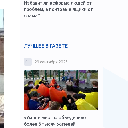
Избавит ли реформа людей от
проблем, а почтовые ящики от
спама?
ЛУЧШЕЕ В ГАЗЕТЕ
01
29 сентября 2025
02
3 октября
к Алексей
«Умное место» объединило
Вопрос цено
щения со
более 6 тысяч жителей.
года. Прокур