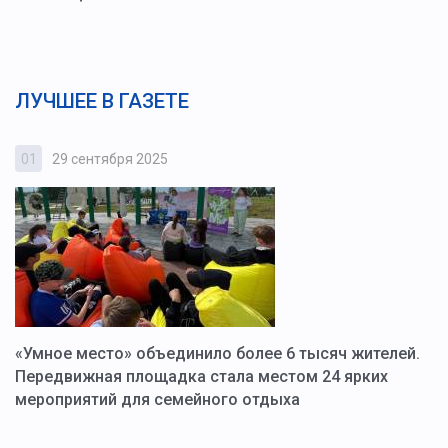
ЛУЧШЕЕ В ГАЗЕТЕ
01
29 сентября 2025
0
«Умное место» объединило более 6 тысяч жителей.
В
ю
Передвижная площадка стала местом 24 ярких
Г
мероприятий для семейного отдыха
у