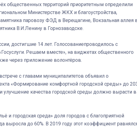
рёх общественных территорий приоритетным определили
региональном Министерстве ЖКХ и благоустройства,
амятника паровозу ФЭД в Верещагине, Вокзальная аллея 
ятника В.И.Ленину в Горнозаводске.
сии, достигшие 14 лет. Голосованиепроводилось с
Госуслуги. Решаем вместе», на виджетах общественного
также через приложение волонтёров.
встрече с главами муниципалитетов объявил о
екта «Формирование комфортной городской среды» до 20
ени улучшение качества городской среды должно вырасти в
ьё и городская среда» доля городов с благоприятной
ода выросла до 60%. В 2019 году этот коэффициент равнялс