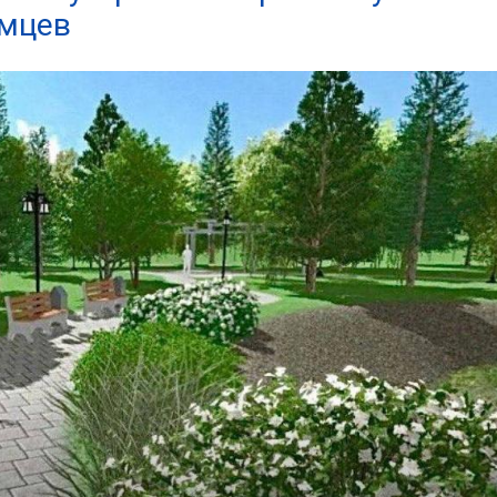
амцев