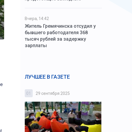
Вчера, 14:42
Житель Гремячинска отсудил у
бывшего работодателя 368
тысяч рублей за задержку
зарплаты
ЛУЧШЕЕ В ГАЗЕТЕ
ие
01
29 сентября 2025
02
3 октября
м