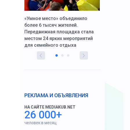
к Алексей
«Умное место» объединило
Вопрос цено
щения со
более 6 тысяч жителей.
года. Прокур
Передвижная площадка стала
восстановил
тскую
местом 24 ярких мероприятий
работников 
для семейного отдыха
здравоохран
РЕКЛАМА И ОБЪЯВЛЕНИЯ
НА САЙТЕ MEDIAKUB.NET
26 000+
человек в месяц