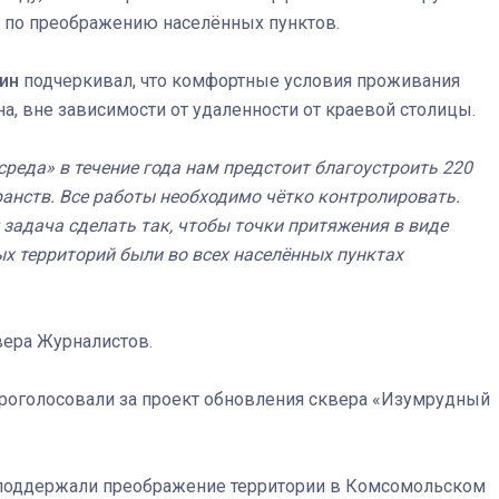
й по преображению населённых пунктов.
Штурмовик огня. Каза
ин
подчеркивал, что комфортные условия проживания
Коробов после возвра
, вне зависимости от удаленности от краевой столицы.
спецоперации сделал
реальностью свою де
среда» в течение года нам предстоит благоустроить 220
мечту
анств. Все работы необходимо чётко контролировать.
задача сделать так, чтобы точки притяжения в виде
х территорий были во всех населённых пунктах
вера Журналистов.
 проголосовали за проект обновления сквера «Изумрудный
поддержали преображение территории в Комсомольском