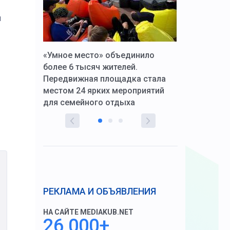
и
к Алексей
«Умное место» объединило
Вопрос цено
щения со
более 6 тысяч жителей.
года. Прокур
Передвижная площадка стала
восстановил
тскую
местом 24 ярких мероприятий
работников 
для семейного отдыха
здравоохран
РЕКЛАМА И ОБЪЯВЛЕНИЯ
НА САЙТЕ MEDIAKUB.NET
26 000+