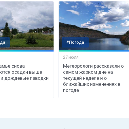
да
#Погода
27 июля
амье снова
Метеорологи рассказали о
ются осадки выше
самом жарком дне на
 и дождевые паводки
текущей неделе и о
ближайших изменениях в
погоде