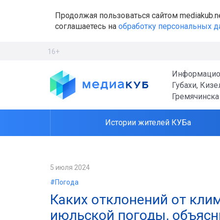
Продолжая пользоваться сайтом mediakub.n
соглашаетесь на
обработку персональных 
16+
Информацио
Губахи, Кизе
Гремячинска
Истории жителей КУБа
5 июля 2024
#Погода
Каких отклонений от кли
июльской погоды, объяс