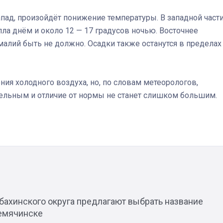
апад, произойдёт понижение температуры. В западной част
пла днём и около 12 — 17 градусов ночью. Восточнее
малий быть не должно. Осадки также останутся в пределах
Штурмовик огня. Каза
Коробов после возвра
спецоперации сделал
ния холодного воздуха, но, по словам метеорологов,
реальностью свою де
ельным и отличие от нормы не станет слишком большим.
мечту
бахинского округа предлагают выбрать название
ремячинске