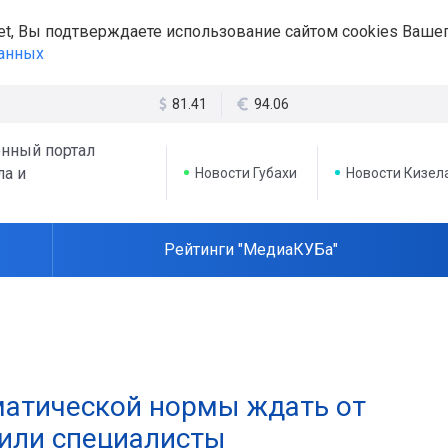
et, Вы подтверждаете использование сайтом cookies Вашег
данных
81.41
94.06
нный портал
ла и
Новости Губахи
Новости Кизел
Рейтинги "МедиаКУБа"
матической нормы ждать от
нили специалисты