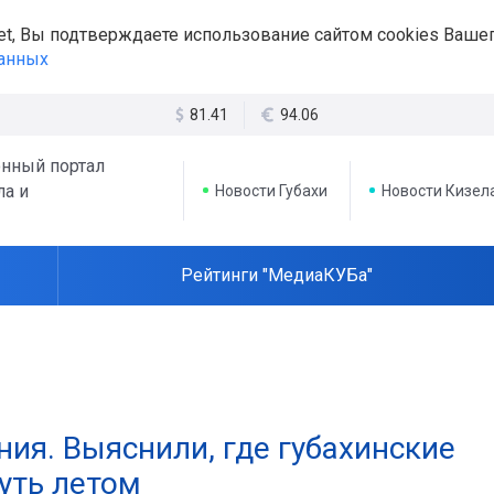
et, Вы подтверждаете использование сайтом cookies Вашег
данных
81.41
94.06
нный портал
ла и
Новости Губахи
Новости Кизел
Рейтинги "МедиаКУБа"
ия. Выяснили, где губахинские
уть летом