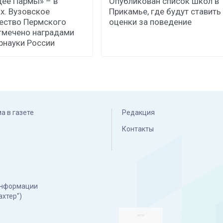
ее Пармы» – в
Опубликован список школ в
х. Вузовское
Прикамье, где будут ставить
ество Пермского
оценки за поведение
тмечено наградами
науки России
а в газете
Редакция
Контакты
 информации
ахтер")