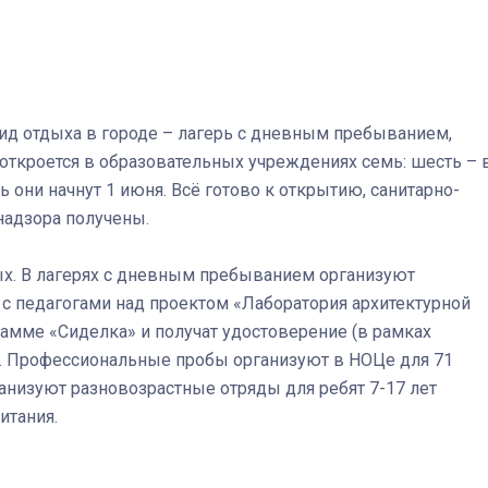
Штурмовик огня. Каза
Коробов после возвра
спецоперации сделал
д отдыха в городе – лагерь с дневным пребыванием,
реальностью свою де
у откроется в образовательных учреждениях семь: шесть – 
мечту
 они начнут 1 июня. Всё готово к открытию, санитарно-
адзора получены.
дых. В лагерях с дневным пребыванием организуют
 с педагогами над проектом «Лаборатория архитектурной
рамме «Сиделка» и получат удостоверение (в рамках
. Профессиональные пробы организуют в НОЦе для 71
ганизуют разновозрастные отряды для ребят 7-17 лет
итания.