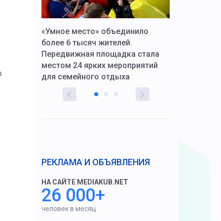
к Алексей
«Умное место» объединило
Вопрос цено
щения со
более 6 тысяч жителей.
года. Прокур
Передвижная площадка стала
восстановил
тскую
местом 24 ярких мероприятий
работников 
в
для семейного отдыха
здравоохран
РЕКЛАМА И ОБЪЯВЛЕНИЯ
НА САЙТЕ MEDIAKUB.NET
26 000+
человек в месяц