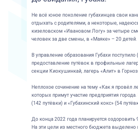
Не всё юное поколение губахинцев свои кани
отдыхать с родителями, а некоторые, надеюсь
кизеловском «Ивановом Логу» за четыре смен
человек за две смены, в «Маяке» – 20 детей.
В управление образования Губахи поступило (
предоставление путёвок в профильные лагер
секции Киокушинкай, лагерь «Алит» в Горно
Неплохое сочинение на тему «Как я провёл ле
которых примут участие предприятия города.
(142 путёвки) и «Губахинский кокс» (54 путёвк
До конца 2022 года планируется оздоровить 9
На эти цели из местного бюджета выделено по