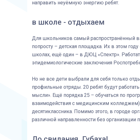
направить неуёмную энергию ребят.
в школе - отдыхаем
Для школьников самый распространённый ви
попросту – детская площадка. Их в этом год
школах, ещё один – в ДЮЦ «Спектр». Работать
эпидемиологические заключения Роспотребн
Но не все дети выбрали для себя только от
профильные отряды. 20 ребят будут работать
мысли». Ещё порядка 25 – обучаться по прог
взаимодействия с медицинским колледжем)
десятиклассника. Помимо этого, в городе ор
различной направленности без организации п
До свидания, Губаха!