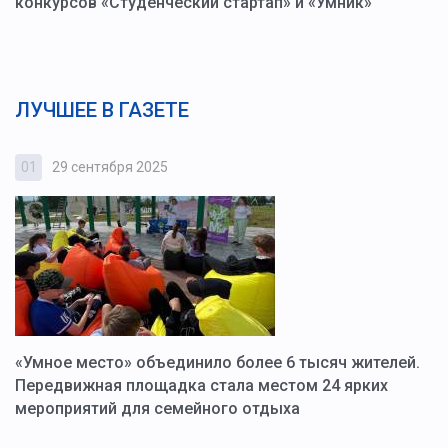
конкурсов «Студенческий стартап» и «Умник»
ЛУЧШЕЕ В ГАЗЕТЕ
01
29 сентября 2025
0
«Умное место» объединило более 6 тысяч жителей.
В
ю
Передвижная площадка стала местом 24 ярких
Г
мероприятий для семейного отдыха
у