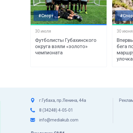
#Спорт
#Спор
30 июля
30 июня
Футболисты Губахинского
Впервы
округа взяли «золото»
бега п
чемпионата
маршру
улочка
г.Губаха, пр.Ленина, 44а
Реклам
8 (34248) 4-05-01
info@mediakub.com