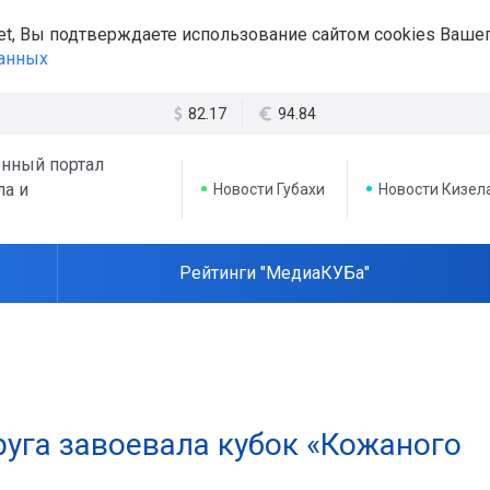
et, Вы подтверждаете использование сайтом cookies Вашег
данных
82.17
94.84
нный портал
ла и
Новости Губахи
Новости Кизел
Рейтинги "МедиаКУБа"
руга завоевала кубок «Кожаного