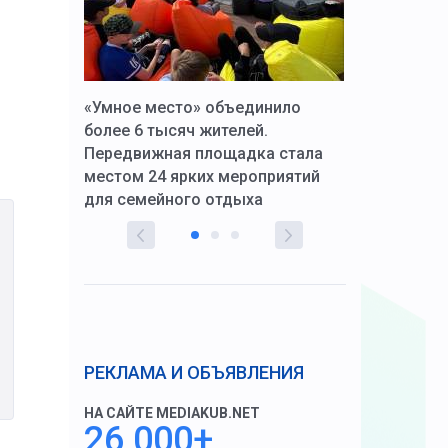
к Алексей
«Умное место» объединило
Вопрос цено
щения со
более 6 тысяч жителей.
года. Прокур
Передвижная площадка стала
восстановил
тскую
местом 24 ярких мероприятий
работников 
для семейного отдыха
здравоохран
РЕКЛАМА И ОБЪЯВЛЕНИЯ
НА САЙТЕ MEDIAKUB.NET
26 000+