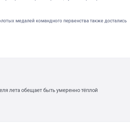
золотых медалей командного первенства также достались
Штурмовик огня. Каза
Коробов после возвра
спецоперации сделал
реальностью свою де
мечту
еля лета обещает быть умеренно тёплой