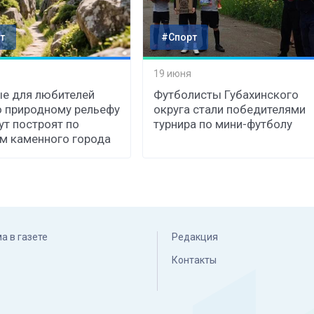
т
#Спорт
19 июня
е для любителей
Футболисты Губахинского
о природному рельефу
округа стали победителями
т построят по
турнира по мини-футболу
м каменного города
а в газете
Редакция
Контакты