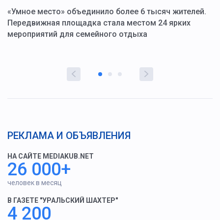
«Умное место» объединило более 6 тысяч жителей.
В
ю
Передвижная площадка стала местом 24 ярких
Г
мероприятий для семейного отдыха
у
РЕКЛАМА И ОБЪЯВЛЕНИЯ
НА САЙТЕ MEDIAKUB.NET
26 000+
человек в месяц
В ГАЗЕТЕ "УРАЛЬСКИЙ ШАХТЕР"
4 200