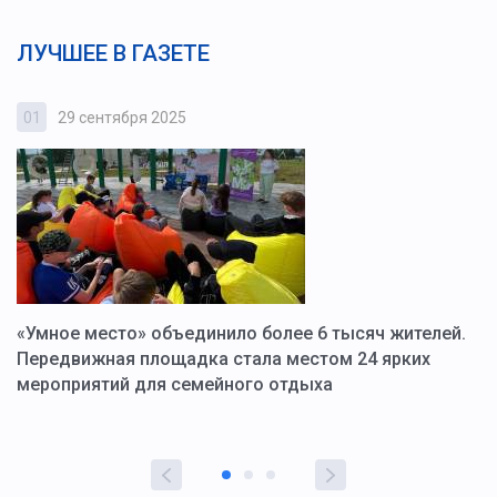
ЛУЧШЕЕ В ГАЗЕТЕ
01
29 сентября 2025
0
«Умное место» объединило более 6 тысяч жителей.
В
ю
Передвижная площадка стала местом 24 ярких
Г
мероприятий для семейного отдыха
у