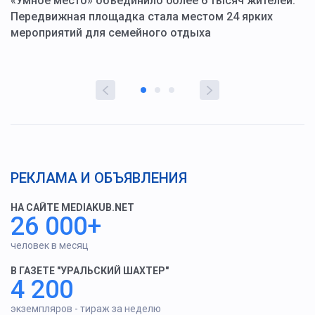
«Умное место» объединило более 6 тысяч жителей.
В
ю
Передвижная площадка стала местом 24 ярких
Г
мероприятий для семейного отдыха
у
РЕКЛАМА И ОБЪЯВЛЕНИЯ
НА САЙТЕ MEDIAKUB.NET
26 000+
человек в месяц
В ГАЗЕТЕ "УРАЛЬСКИЙ ШАХТЕР"
4 200
экземпляров - тираж за неделю