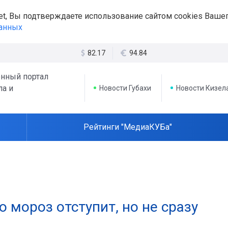
et, Вы подтверждаете использование сайтом cookies Вашег
данных
82.17
94.84
нный портал
ла и
Новости Губахи
Новости Кизел
Рейтинги "МедиаКУБа"
 мороз отступит, но не сразу