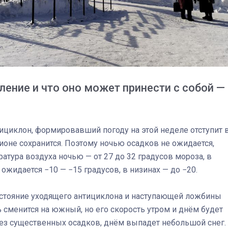
ление и что оно может принести с собой —
антициклон, формировавший погоду на этой неделе отступит 
гионе сохранится. Поэтому ночью осадков не ожидается,
тура воздуха ночью — от 27 до 32 градусов мороза, в
 ожидается −10 — −15 градусов, в низинах — до −20.
03
4 октября 2025
востояние уходящего антициклона и наступающей ложбины
 сменится на южный, но его скорость утром и днём будет
без существенных осадков, днём выпадет небольшой снег.