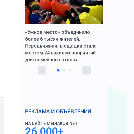
к Алексей
«Умное место» объединило
Вопрос цено
щения со
более 6 тысяч жителей.
года. Прокур
Передвижная площадка стала
восстановил
тскую
местом 24 ярких мероприятий
работников 
для семейного отдыха
здравоохран
РЕКЛАМА И ОБЪЯВЛЕНИЯ
НА САЙТЕ MEDIAKUB.NET
26 000+