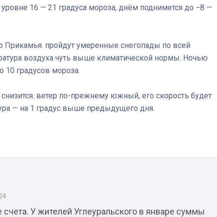
 уровне 16 — 21 градуса мороза, днём поднимется до −8 —
о Прикамья. пройдут умеренные снегопады по всей
Штурмовик огня. Каза
ратура воздуха чуть выше климатической нормы. Ночью
Коробов после возвра
о 10 градусов мороза.
спецоперации сделал
реальностью свою де
 снизится. ветер по-прежнему южный, его скорость будет
мечту
тура — на 1 градус выше предыдущего дня.
24
 счета. У жителей Углеуральского в январе суммы