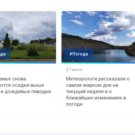
да
#Погода
27 июля
амье снова
Метеорологи рассказали о
ются осадки выше
самом жарком дне на
 и дождевые паводки
текущей неделе и о
ближайших изменениях в
погоде