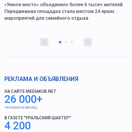
«Умное место» объединило более 6 тысяч жителей.
В
ю
Передвижная площадка стала местом 24 ярких
Г
мероприятий для семейного отдыха
у
РЕКЛАМА И ОБЪЯВЛЕНИЯ
НА САЙТЕ MEDIAKUB.NET
26 000+
человек в месяц
В ГАЗЕТЕ "УРАЛЬСКИЙ ШАХТЕР"
4 200