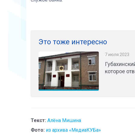
Это тоже интересно
7 июля 2023
Губахински
которое от
Текст:
Алёна Мишина
Фото:
из архива «МедиаКУБа»