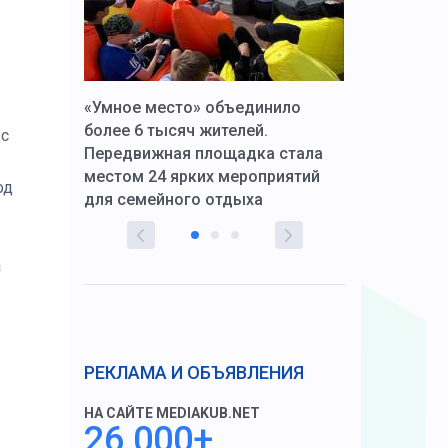
к Алексей
«Умное место» объединило
Вопрос цено
щения со
более 6 тысяч жителей.
года. Прокур
 с
Передвижная площадка стала
восстановил
тскую
местом 24 ярких мероприятий
работников 
од
для семейного отдыха
здравоохран
а
РЕКЛАМА И ОБЪЯВЛЕНИЯ
НА САЙТЕ MEDIAKUB.NET
26 000+