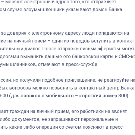
– меняют электронный адрес того, кто отправляет
ном случае злоумышленники указывают домен Банка
Штурмовик огня. Каза
из-за доверия к электронному адресу люди попадаются на
Коробов после возвра
е на личный прием – один из поводов вступить в контакт
спецоперации сделал
рительный диалог. После отправки письма аферисты могут
реальностью свою де
едлогами выманить данные его банковской карты и СМС-к
мечту
лоумышленников, отмечают в пресс-службе.
ссии, но получили подобное приглашение, не реагируйте н
юбых вопросов можно позвонить в контактный центр Банка
30-00 (для звонков с мобильного – короткий номер 300).
ает граждан на личный прием, его работники не звонят
-либо документов, не запрашивают персональные и
ить какие-либо операции со счетом поясняют в пресс-