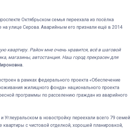
проспекте Октябрьском семья переехала из посёлка
е на улице Серова. Аварийным его признали ещё в 2014
Штурмовик огня. Каза
Коробов после возвра
спецоперации сделал
ую квартиру. Район мне очень нравится, всё в шаговой
реальностью свою де
ика, магазины, автостанция. Наш город прекрасен для
мечту
ироновна.
построен в рамках федерального проекта «Обеспечение
проживания жилищного фонда» национального проекта
дресной программы по расселению граждан из аварийного
и Углеуральском в новостройку переехали всего 79 семей
ные квартиры с чистовой отделкой, хорошей планировкой,