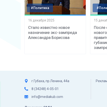
#Политика
#Поли
16 декабря 2025
15 дека
Стало известно новое
После
назначение экс-зампреда
нового
Александра Борисова
правит
губахи
зампр
г.Губаха, пр.Ленина, 44а
Реклам
8 (34248) 4-05-01
info@mediakub.com