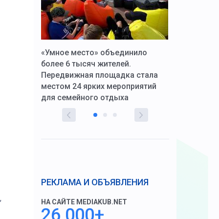
к Алексей
«Умное место» объединило
Вопрос цено
щения со
более 6 тысяч жителей.
года. Прокур
Передвижная площадка стала
восстановил
тскую
местом 24 ярких мероприятий
работников 
для семейного отдыха
здравоохран
РЕКЛАМА И ОБЪЯВЛЕНИЯ
,
НА САЙТЕ MEDIAKUB.NET
26 000+