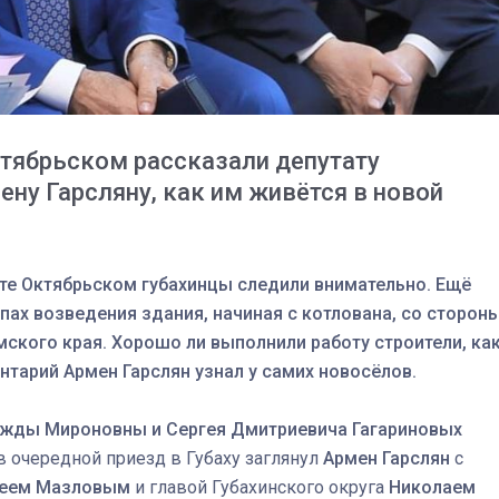
тябрьском рассказали депутату
ну Гарсляну, как им живётся в новой
те Октябрьском губахинцы следили внимательно. Ещё
пах возведения здания, начиная с котлована, со сторон
ского края. Хорошо ли выполнили работу строители, ка
нтарий Армен Гарслян узнал у самих новосёлов.
03
4 октября 2025
жды Мироновны и Сергея Дмитриевича Гагариновых
в очередной приезд в Губаху заглянул
Армен Гарслян
с
сеем Мазловым
и главой Губахинского округа
Николаем