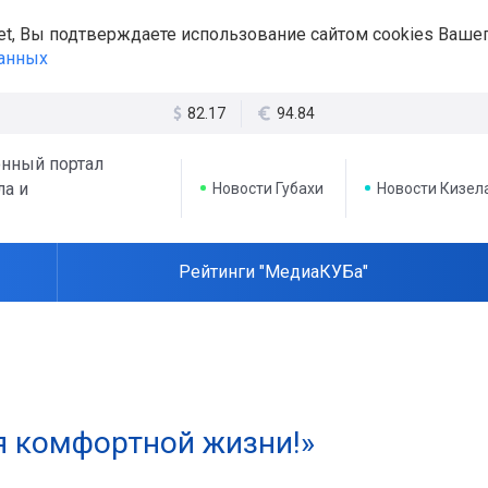
et, Вы подтверждаете использование сайтом cookies Вашег
данных
82.17
94.84
нный портал
ла и
Новости Губахи
Новости Кизел
Рейтинги "МедиаКУБа"
я комфортной жизни!»