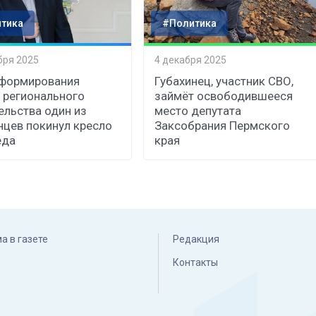
тика
#Политика
бря 2025
4 декабря 2025
 формирования
Губахинец, участник СВО,
 регионального
займёт освободившееся
ельства один из
место депутата
нцев покинул кресло
Заксобрания Пермского
еда
края
а в газете
Редакция
Контакты