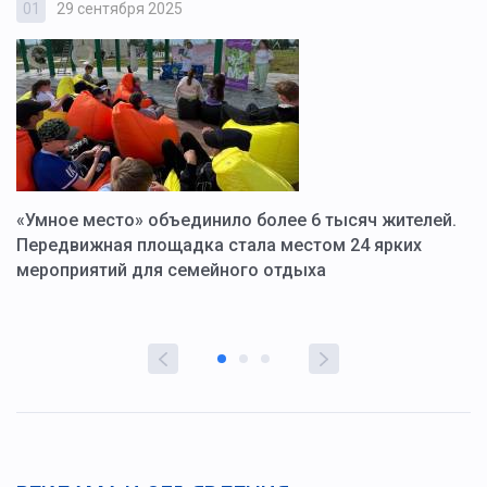
01
29 сентября 2025
0
«Умное место» объединило более 6 тысяч жителей.
В
ю
Передвижная площадка стала местом 24 ярких
Г
мероприятий для семейного отдыха
у