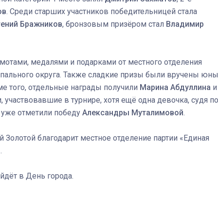
ов
. Среди старших участников победительницей стала
гений Бражников
, бронзовым призёром стал
Владимир
Штурмовик огня. Каза
Коробов после возвра
мотами, медалями и подарками от местного отделения
спецоперации сделал
ипального округа. Также сладкие призы были вручены юн
реальностью свою де
мечту
оме того, отдельные награды получили
Марина Абдуллина
и
 участвовавшие в турнире, хотя ещё одна девочка, судя п
ы уже отметили победу
Александры Муталимовой
.
й Золотой благодарит местное отделение партии «Единая
.
йдёт в День города.