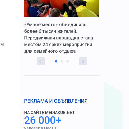
к Алексей
«Умное место» объединило
Вопрос цено
щения со
более 6 тысяч жителей.
года. Прокур
Передвижная площадка стала
восстановил
ым
тскую
местом 24 ярких мероприятий
работников 
для семейного отдыха
здравоохран
о
РЕКЛАМА И ОБЪЯВЛЕНИЯ
НА САЙТЕ MEDIAKUB.NET
26 000+
человек в месяц