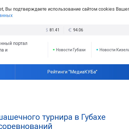
et, Вы подтверждаете использование сайтом cookies Вашег
данных
81.41
94.06
нный портал
ла и
Новости Губахи
Новости Кизел
Рейтинги "МедиаКУБа"
ашечного турнира в Губахе
 соревнований