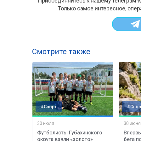
Присоединяйтесь к нашему телеграм-к
Только самое интересное, опер
Смотрите также
#Спорт
#Спор
30 июля
30 июня
Футболисты Губахинского
Впервы
округа взяли «золото»
бега п