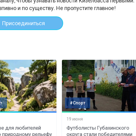
аналу, чтобы узнавать новости Кизелбасса первыми.
ативно и по существу. Не пропустите главное!
Присоединиться
т
#Спорт
19 июня
е для любителей
Футболисты Губахинского
о природному рельефу
округа стали победителями