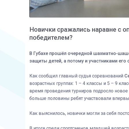
Новички сражались наравне с о
победителем?
В Губахе прошёл очередной шахматно-шаше
защиты детей, а потому и участниками его 
Как сообщил главный судья соревнований
С
возрастных группах: 1 – 4 классы и 5 – 9 кла
время проведения турниров подросло новое 
больше половины ребят участвовали впервы
Как выяснилось, новички могли за себя пост
В итоге среди спортсменов младшей возраст