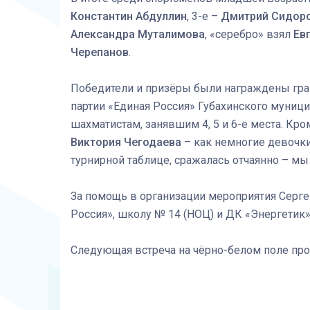
Константин Абдуллин
, 3-е –
Дмитрий Сидор
Александра Муталимова
, «серебро» взял
Ев
Черепанов
.
Победители и призёры были награждены гра
партии «Единая Россия» Губахинского муниц
шахматистам, занявшим 4, 5 и 6-е места. Кр
Виктория Чегодаева
– как немногие девочки,
турнирной таблице, сражалась отчаянно – м
За помощь в организации мероприятия Серге
Россия», школу № 14 (НОЦ) и ДК «Энергетик»
Следующая встреча на чёрно-белом поле про