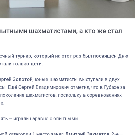
пытными шахматистами, а кто же стал
чный турнир, который на этот раз был посвящён Дню
стали только дети.
ергей Золотой
, юные шахматисты выступали в двух
ссы. Ещё Сергей Владимирович отметил, что в Губахе за
поколение шахматистов, поскольку в соревнованиях
03
4 октября 2025
е.
оять – играли наравне с опытными.
ной категории 1 место занял
Дмитрий Захматов
, 2-е –