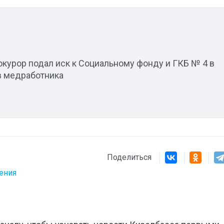
окурор подал иск к Социальному фонду и ГКБ № 4 в
в медработника
Поделиться
ления