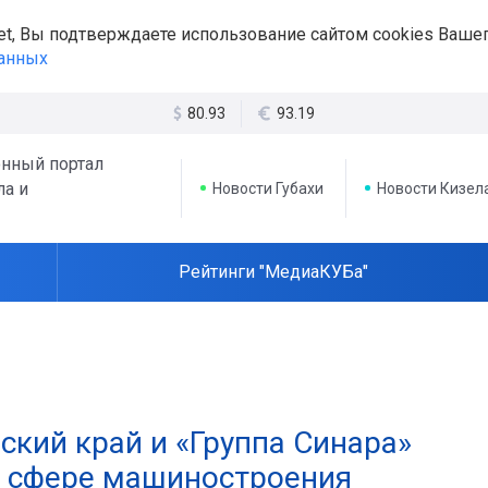
et, Вы подтверждаете использование сайтом cookies Вашег
данных
80.93
93.19
нный портал
ла и
Новости Губахи
Новости Кизел
Рейтинги "МедиаКУБа"
ский край и «Группа Синара»
в сфере машиностроения