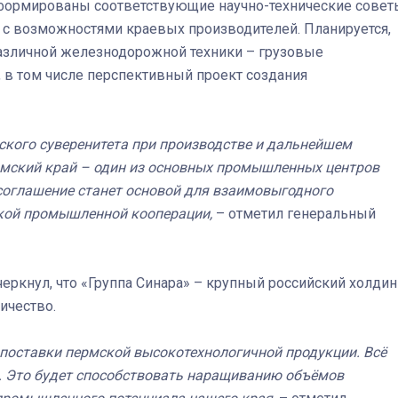
сформированы соответствующие научно-технические совет
 с возможностями краевых производителей. Планируется,
различной железнодорожной техники – грузовые
Штурмовик огня. Каза
, в том числе перспективный проект создания
Коробов после возвра
спецоперации сделал
реальностью свою де
мечту
ского суверенитета при производстве и дальнейшем
рмский край – один из основных промышленных центров
я соглашение станет основой для взаимовыгодного
ской промышленной кооперации,
– отметил генеральный
черкнул, что «Группа Синара» – крупный российский холдин
ичество.
оставки пермской высокотехнологичной продукции. Всё
. Это будет способствовать наращиванию объёмов