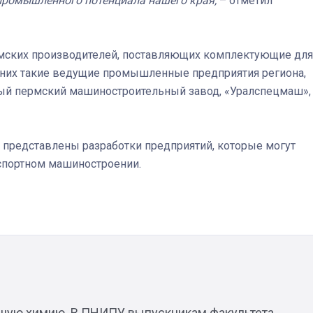
промышленного потенциала нашего края,
– отметил
ермских производителей, поставляющих комплектующие для
 них такие ведущие промышленные предприятия региона,
ый пермский машиностроительный завод, «Уралспецмаш»,
 представлены разработки предприятий, которые могут
спортном машиностроении.
ьшую химию. В ПНИПУ выпускникам факультета