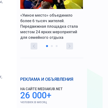
ы,
к Алексей
«Умное место» объединило
Вопрос цено
щения со
более 6 тысяч жителей.
года. Прокур
Передвижная площадка стала
восстановил
тскую
местом 24 ярких мероприятий
работников 
для семейного отдыха
здравоохран
г,
РЕКЛАМА И ОБЪЯВЛЕНИЯ
НА САЙТЕ MEDIAKUB.NET
26 000+
человек в месяц