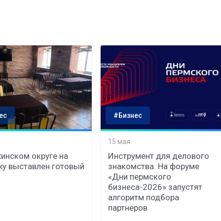
ес
#Бизнес
15 мая
хинском округе на
Инструмент для делового
у выставлен готовый
знакомства. На форуме
«Дни пермского
бизнеса-2026» запустят
алгоритм подбора
партнёров