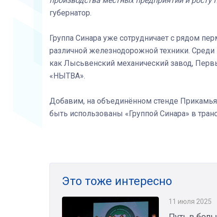
производства местных предприятий и росту 
губернатор.
Группа Синара уже сотрудничает с рядом п
различной железнодорожной техники. Среди
как Лысьвенский механический завод, Перв
«НЫТВА».
Добавим, на объединённом стенде Прикамья
быть использованы «Группой Синара» в тран
Это тоже интересно
11 июля 2025
Путь в бол