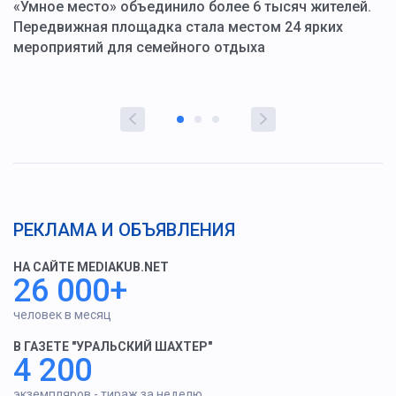
«Умное место» объединило более 6 тысяч жителей.
В
ю
Передвижная площадка стала местом 24 ярких
Г
мероприятий для семейного отдыха
у
РЕКЛАМА И ОБЪЯВЛЕНИЯ
НА САЙТЕ MEDIAKUB.NET
26 000+
человек в месяц
В ГАЗЕТЕ "УРАЛЬСКИЙ ШАХТЕР"
4 200
экземпляров - тираж за неделю