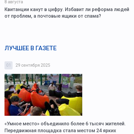
8 августа
Квитанции канут в цифру. Избавит ли реформа людей
от проблем, а почтовые ящики от спама?
ЛУЧШЕЕ В ГАЗЕТЕ
01
29 сентября 2025
0
«Умное место» объединило более 6 тысяч жителей.
В
ю
Передвижная площадка стала местом 24 ярких
Г