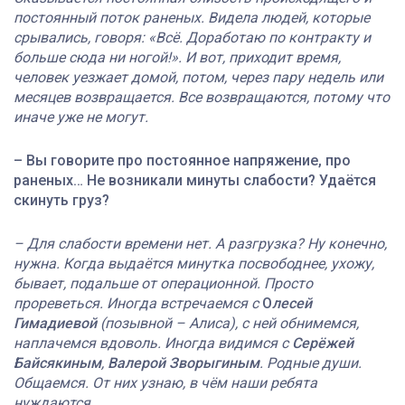
постоянный поток раненых. Видела людей, которые
срывались, говоря: «Всё. Доработаю по контракту и
больше сюда ни ногой!». И вот, приходит время,
человек уезжает домой, потом, через пару недель или
месяцев возвращается. Все возвращаются, потому что
иначе уже не могут.
– Вы говорите про постоянное напряжение, про
раненых… Не возникали минуты слабости? Удаётся
скинуть груз?
– Для слабости времени нет. А разгрузка? Ну конечно,
нужна. Когда выдаётся минутка посвободнее, ухожу,
бывает, подальше от операционной. Просто
прореветься. Иногда встречаемся с
О
лесей
Гимадиевой
(позывной – Алиса), с ней обнимемся,
наплачемся вдоволь. Иногда видимся с
Серёжей
Байсякиным
,
Валерой Зворыгиным
. Родные души.
Общаемся. От них узнаю, в чём наши ребята
нуждаются.