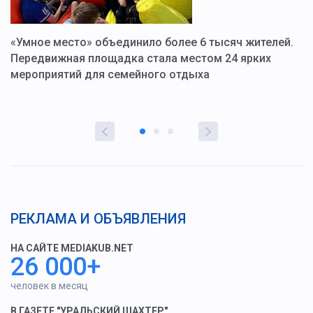
«Умное место» объединило более 6 тысяч жителей.
В
ю
Передвижная площадка стала местом 24 ярких
Г
мероприятий для семейного отдыха
у
РЕКЛАМА И ОБЪЯВЛЕНИЯ
НА САЙТЕ MEDIAKUB.NET
26 000+
человек в месяц
В ГАЗЕТЕ "УРАЛЬСКИЙ ШАХТЕР"