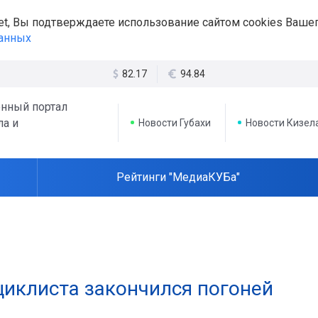
et, Вы подтверждаете использование сайтом cookies Вашег
данных
82.17
94.84
нный портал
ла и
Новости Губахи
Новости Кизел
Рейтинги "МедиаКУБа"
циклиста закончился погоней