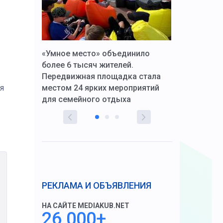
к Алексей
«Умное место» объединило
Вопрос цено
щения со
более 6 тысяч жителей.
года. Прокур
Передвижная площадка стала
восстановил
тскую
местом 24 ярких мероприятий
работников 
я
для семейного отдыха
здравоохран
РЕКЛАМА И ОБЪЯВЛЕНИЯ
НА САЙТЕ MEDIAKUB.NET
26 000+