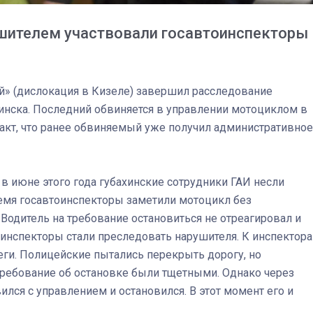
ушителем участвовали госавтоинспекторы
й» (дислокация в Кизеле) завершил расследование
инска. Последний обвиняется в управлении мотоциклом в
акт, что ранее обвиняемый уже получил административное
в июне этого года губахинские сотрудники ГАИ несли
ремя госавтоинспекторы заметили мотоцикл без
Водитель на требование остановиться не отреагировал и
оинспекторы стали преследовать нарушителя. К инспектор
03
4 октября 2025
еги. Полицейские пытались перекрыть дорогу, но
 требование об остановке были тщетными. Однако через
лся с управлением и остановился. В этот момент его и