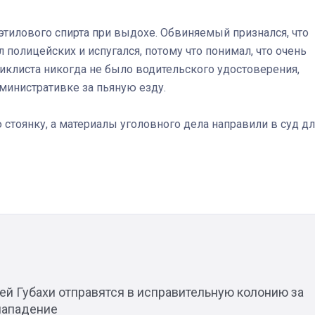
 этилового спирта при выдохе. Обвиняемый признался, что
л полицейских и испугался, потому что понимал, что очень
циклиста никогда не было водительского удостоверения,
Штурмовик огня. Каза
дминистративке за пьяную езду.
Коробов после возвра
спецоперации сделал
реальностью свою де
стоянку, а материалы уголовного дела направили в суд дл
мечту
ей Губахи отправятся в исправительную колонию за
нападение