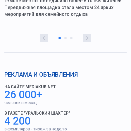
«Умное место» объединило более 6 тысяч жителей.
В
ю
Передвижная площадка стала местом 24 ярких
Г
мероприятий для семейного отдыха
у
РЕКЛАМА И ОБЪЯВЛЕНИЯ
НА САЙТЕ MEDIAKUB.NET
26 000+
человек в месяц
В ГАЗЕТЕ "УРАЛЬСКИЙ ШАХТЕР"
4 200
экземпляров - тираж за неделю